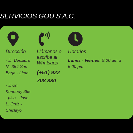
SERVICIOS GOU S.A.C.
Somos una empresa especializada en el mantenimiento de
estaciones de servicio e instalaciones industriales.
Dirección
Llámanos o
Horarios
escribe al
- Jr. Benlliure
Lunes - Viernes:
9:00 am a
Whatsapp
N° 354 San
5:00 pm
(+51) 922
Borja - Lima
708 330
- Jhon
Kennedy 365
, piso - Jose.
L. Ortiz -
Chiclayo