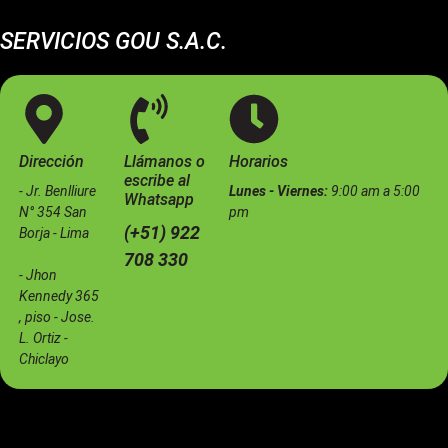
SERVICIOS GOU S.A.C.
Somos una empresa especializada en el mantenimiento de
estaciones de servicio e instalaciones industriales.
Dirección
Llámanos o
Horarios
escribe al
- Jr. Benlliure
Lunes - Viernes:
9:00 am a 5:00
Whatsapp
N° 354 San
pm
(+51) 922
Borja - Lima
708 330
- Jhon
Kennedy 365
, piso - Jose.
L. Ortiz -
Chiclayo