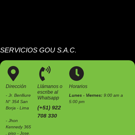
SERVICIOS GOU S.A.C.
Somos una empresa especializada en el mantenimiento de
estaciones de servicio e instalaciones industriales.
Dirección
Llámanos o
Horarios
escribe al
- Jr. Benlliure
Lunes - Viernes:
9:00 am a
Whatsapp
N° 354 San
5:00 pm
(+51) 922
Borja - Lima
708 330
- Jhon
Kennedy 365
, piso - Jose.