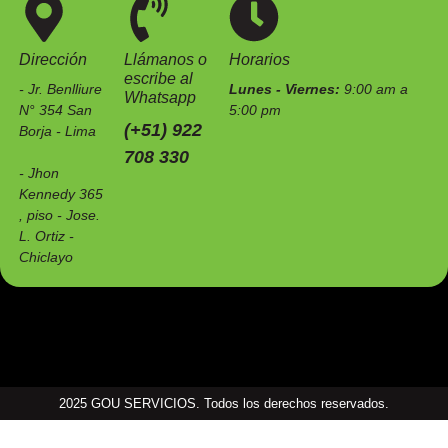
Somos una empresa especializada en el mantenimiento de
estaciones de servicio e instalaciones industriales.
Dirección
Llámanos o
Horarios
escribe al
- Jr. Benlliure
Lunes - Viernes:
9:00 am a
Whatsapp
N° 354 San
5:00 pm
(+51) 922
Borja - Lima
708 330
- Jhon
Kennedy 365
, piso - Jose.
L. Ortiz -
Chiclayo
2025 GOU SERVICIOS. Todos los derechos reservados.