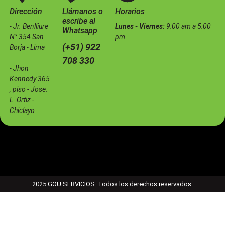
Dirección
Llámanos o
Horarios
escribe al
- Jr. Benlliure
Lunes - Viernes:
9:00 am a 5:00
Whatsapp
N° 354 San
pm
(+51) 922
Borja - Lima
708 330
- Jhon
Kennedy 365
, piso - Jose.
L. Ortiz -
Chiclayo
2025 GOU SERVICIOS. Todos los derechos reservados.