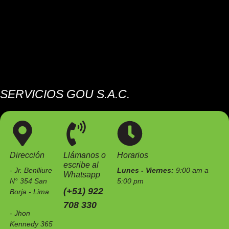
SERVICIOS GOU S.A.C.
Somos una empresa especializada en el mantenimiento de
estaciones de servicio e instalaciones industriales.
Dirección
Llámanos o
Horarios
escribe al
- Jr. Benlliure
Lunes - Viernes:
9:00 am a
Whatsapp
N° 354 San
5:00 pm
(+51) 922
Borja - Lima
708 330
- Jhon
Kennedy 365